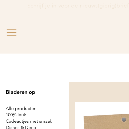
                 Schrijf je in voor de nieuws(gierig)brie
Bladeren op
Alle producten
100% leuk
Cadeautjes met smaak
Dishes & Deco