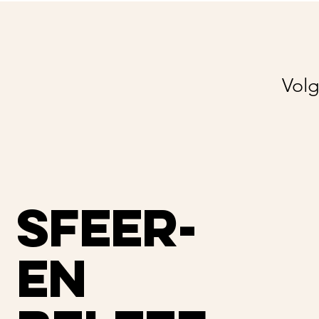
Volg
sfeer-
en