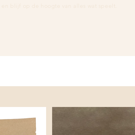
f en blijf op de hoogte van alles wat speelt.            