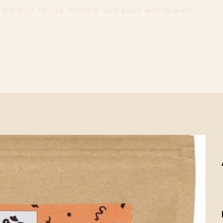
f en blijf op de hoogte van alles wat speelt.            