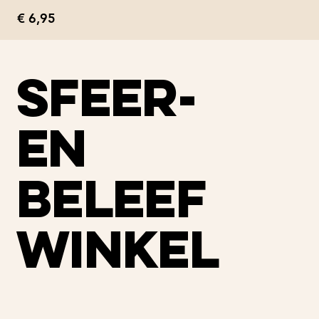
Prijs
€ 6,95
sfeer-
en
beleef
winkel