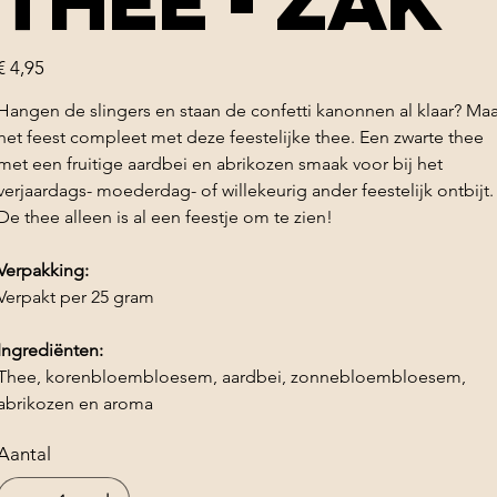
thee - zak
rijs
€ 4,95
Hangen de slingers en staan de confetti kanonnen al klaar? Ma
het feest compleet met deze feestelijke thee. Een zwarte thee
met een fruitige aardbei en abrikozen smaak voor bij het
verjaardags- moederdag- of willekeurig ander feestelijk ontbijt.
De thee alleen is al een feestje om te zien!
Verpakking:
Verpakt per 25 gram
Ingrediënten:
Thee, korenbloembloesem, aardbei, zonnebloembloesem,
abrikozen en aroma
Aantal