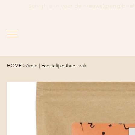
                 Schrijf je in voor de nieuws(gierig)brie
HOME
>
Arelo | Feestelijke thee - zak