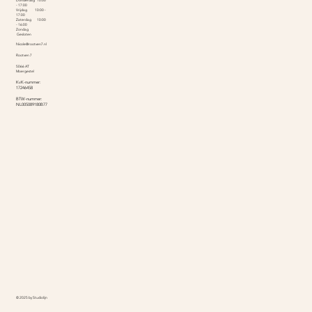
- 17:00
Vrijdag 10:00 -
17:00
Zaterdag 10:00
- 16:00
Zondag
Gesloten
Nicole@rootven7.nl
Rootven 7
5066 AT
Moergestel
KvK-nummer:
17246458
BTW-nummer:
NL005089180B77
© 2025 by Studiolijn