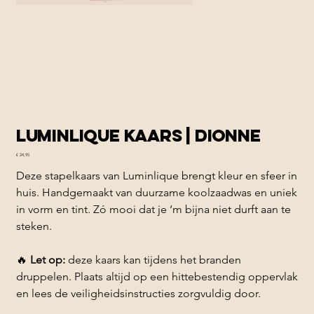
Luminlique kaars | Dionne
Prijs
€ 24,95
Deze stapelkaars van Luminlique brengt kleur en sfeer in
huis. Handgemaakt van duurzame koolzaadwas en uniek
in vorm en tint. Zó mooi dat je ‘m bijna niet durft aan te
steken.
🔥
Let op:
deze kaars kan tijdens het branden
druppelen. Plaats altijd op een hittebestendig oppervlak
en lees de veiligheidsinstructies zorgvuldig door.