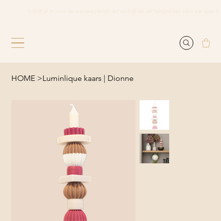
                 Schrijf je in voor de nieuws(gierig)brief en blijf op de hoogte van alles wat speelt.    
HOME
>
Luminlique kaars | Dionne