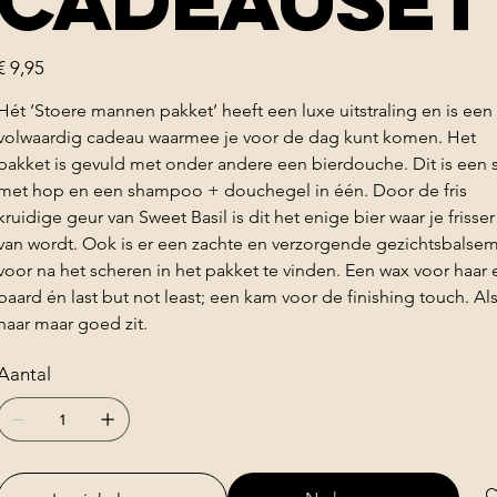
cadeauset
rijs
€ 9,95
Hét ‘Stoere mannen pakket’ heeft een luxe uitstraling en is een
volwaardig cadeau waarmee je voor de dag kunt komen. Het
pakket is gevuld met onder andere een bierdouche. Dit is een 
met hop en een shampoo + douchegel in één. Door de fris
kruidige geur van Sweet Basil is dit het enige bier waar je frisser
van wordt. Ook is er een zachte en verzorgende gezichtsbalse
voor na het scheren in het pakket te vinden. Een wax voor haar 
baard én last but not least; een kam voor de finishing touch. Als
haar maar goed zit.
Aantal