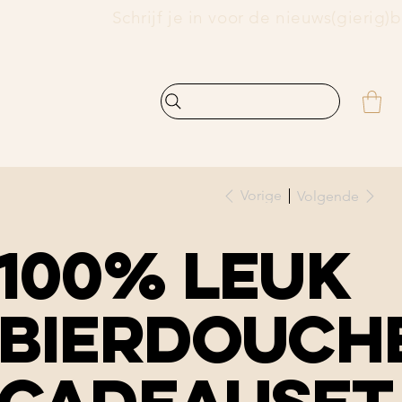
    
Vorige
Volgende
100% leuk
bierdouch