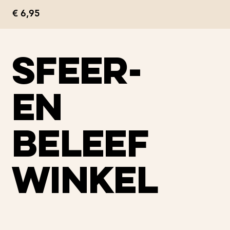
Prijs
€ 6,95
sfeer-
en
beleef
winkel